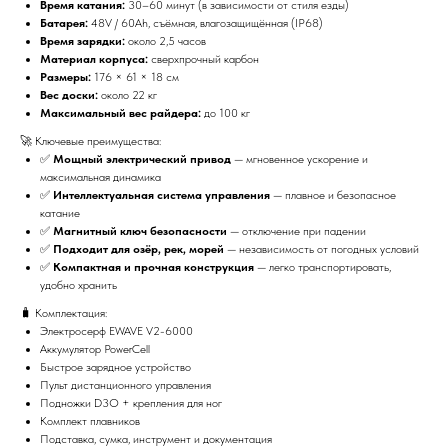
Время катания:
30–60 минут (в зависимости от стиля езды)
Батарея:
48V / 60Ah, съёмная, влагозащищённая (IP68)
Время зарядки:
около 2,5 часов
Материал корпуса:
сверхпрочный карбон
Размеры:
176 × 61 × 18 см
Вес доски:
около 22 кг
Максимальный вес райдера:
до 100 кг
🚀 Ключевые преимущества:
✅
Мощный электрический привод
— мгновенное ускорение и
максимальная динамика
✅
Интеллектуальная система управления
— плавное и безопасное
катание
✅
Магнитный ключ безопасности
— отключение при падении
✅
Подходит для озёр, рек, морей
— независимость от погодных условий
✅
Компактная и прочная конструкция
— легко транспортировать,
удобно хранить
🧳 Комплектация:
Электросерф EWAVE V2-6000
Аккумулятор PowerCell
Быстрое зарядное устройство
Пульт дистанционного управления
Подножки D3O + крепления для ног
Комплект плавников
Подставка, сумка, инструмент и документация