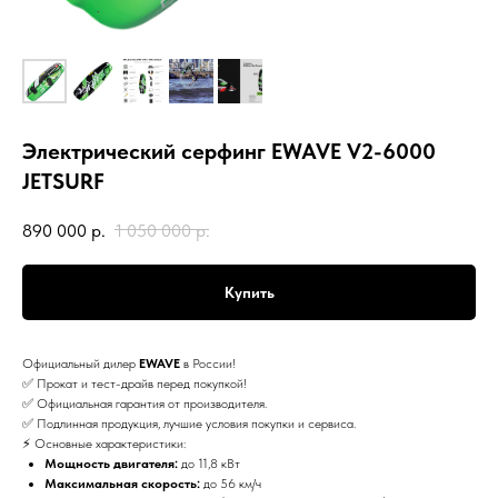
Электрический серфинг EWAVE V2-6000
JETSURF
890 000
р.
1 050 000
р.
Купить
Официальный дилер
EWAVE
в России!
✅ Прокат и тест-драйв перед покупкой!
✅ Официальная гарантия от производителя.
✅ Подлинная продукция, лучшие условия покупки и сервиса.
⚡ Основные характеристики:
Мощность двигателя:
до 11,8 кВт
Максимальная скорость:
до 56 км/ч